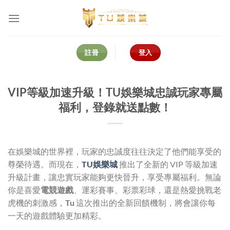
Skip
to
content
註冊
登入
VIP等級加速升級！TU娛樂城忠誠玩家專屬
福利，登錄就送點數！
在娛樂城的世界裡，玩家的忠誠度往往決定了他們能享受的
尊榮待遇。而現在，
TU娛樂城
推出了全新的 VIP 等級加速
升級計畫，讓忠實玩家能夠更快晉升，享受專屬福利。無論
你是喜愛
電競遊戲
、運彩賽事、彩票彩球，還是熱愛挑戰老
虎機的刺激感，
Tu
這次推出的全新回饋機制，將會讓你每
一天的遊戲體驗更加精彩。