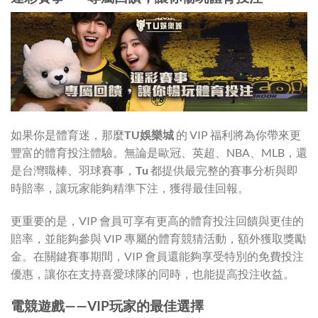
如果你是體育迷，那麼
TU娛樂城
的 VIP 福利將為你帶來更
豐富的體育投注體驗。無論是歐冠、英超、NBA、MLB，還
是台灣職棒、羽球賽事，
Tu
都提供最完整的賽事分析與即
時賠率，讓玩家能夠精準下注，獲得最佳回報。
更重要的是，VIP 會員可享有更高的體育投注回饋與更佳的
賠率，並能夠參與 VIP 專屬的體育競猜活動，額外獲取獎勵
金。在關鍵賽事期間，VIP 會員還能夠享受特別的免費投注
優惠，讓你在支持喜愛球隊的同時，也能提高投注收益。
電競遊戲——VIP玩家的最佳選擇