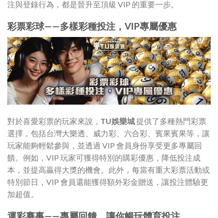
注與登錄行為，都是晉升至頂級 VIP 的重要一步。
彩票彩球——多樣彩種投注，VIP專屬優惠
對於喜愛彩票的玩家來說，
TU娛樂城
提供了多種熱門彩票
選擇，包括台灣大樂透、威力彩、六合彩、賓果賓果等，讓
玩家能夠輕鬆參與，並透過 VIP 會員身份享受更多專屬回
饋。例如，VIP 玩家可獲得特別的購彩優惠，降低投注成
本，並提高贏得大獎的機會。此外，每當有重大彩票活動或
特別節日，VIP 會員還能獲得額外彩金贈送，讓投注體驗更
加超值。
運彩賽事——專屬回饋，讓你暢玩體育投注