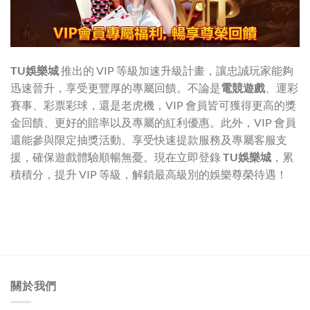
TU娛樂城
推出的 VIP 等級加速升級計畫，讓忠誠玩家能夠
迅速晉升，享受更豐厚的專屬回饋。不論是
電競遊戲
、運彩
賽事、彩票彩球，還是老虎機，VIP 會員皆可獲得更高的獎
金回饋、更好的賠率以及專屬的紅利優惠。此外，VIP 會員
還能參與限定抽獎活動、享受快速提款服務及專屬客服支
援，確保遊戲體驗順暢無憂。現在立即登錄
TU娛樂城
，累
積積分，提升 VIP 等級，解鎖最高級別的娛樂尊榮待遇！
關於我們