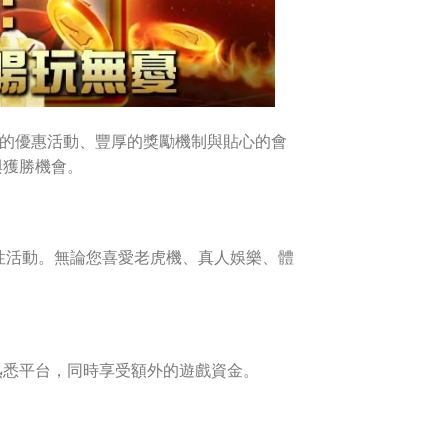
的優惠活動、豐厚的獎勵機制與貼心的會
與獲勝機會。
性活動。無論您喜愛老虎機、真人娛樂、體
熟悉平台，同時享受額外的遊戲資金。