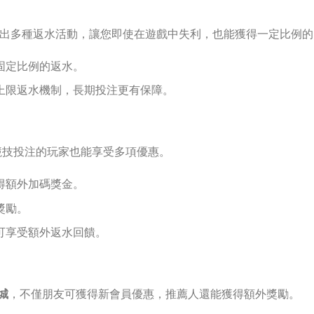
出多種返水活動，讓您即使在遊戲中失利，也能獲得一定比例的
固定比例的返水。
上限返水機制，長期投注更有保障。
競技投注的玩家也能享受多項優惠。
得額外加碼獎金。
獎勵。
可享受額外返水回饋。
城
，不僅朋友可獲得新會員優惠，推薦人還能獲得額外獎勵。