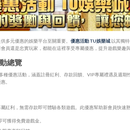
提供多元優惠的娛樂平台至關重要。
優惠活動
TU娛樂城
以其獨特
新會員還是忠實玩家，都能在這裡享受專屬優惠，提升遊戲樂趣
活動總覽
多種優惠活動，涵蓋註冊紅利、存款回饋、VIP專屬禮遇及週期
優惠。
專屬紅利，無需存款即可體驗各類遊戲。此優惠幫助新會員快速
即可獲得免費遊戲金。