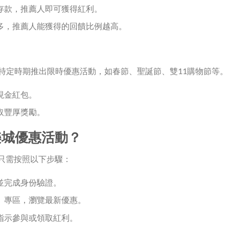
存款，推薦人即可獲得紅利。
多，推薦人能獲得的回饋比例越高。
特定時期推出限時優惠活動，如春節、聖誕節、雙11購物節等。
現金紅包。
取豐厚獎勵。
樂城優惠活動？
，只需按照以下步驟：
並完成身份驗證。
」專區，瀏覽最新優惠。
指示參與或領取紅利。