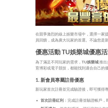
在競爭激烈的線上娛樂市場中，選擇一家
員回饋，成為廣大玩家的首選。不論您是
優惠活動 TU娛樂城優惠
為了滿足不同玩家的需求，
TU娛樂城
推出
育博彩或電子競技，都能找到適合自己的
1. 新會員專屬註冊優惠
新玩家首次註冊並完成驗證後，即可獲得
首次註冊紅利
：完成註冊並驗證帳戶，