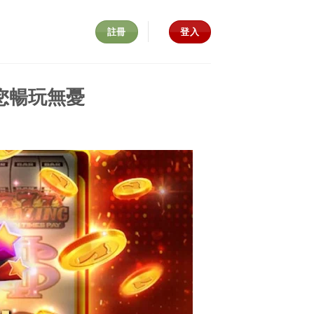
註冊
登入
您暢玩無憂