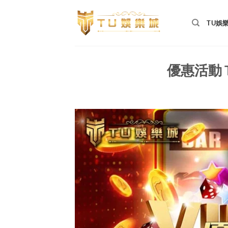
Skip
to
TU娛
content
優惠活動