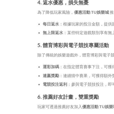
4. 返水優惠，損失無憂
為了降低玩家風險，
優惠活動 TU娛樂城
推
每日返水
：根據玩家的投注金額，提供
無上限返水
：某些特定遊戲類別享有無
5. 體育博彩與電子競技專屬活動
除了傳統的娛樂遊戲外，體育博彩與電子
運彩加碼
：在指定體育賽事下注，可獲
連贏獎勵
：連續猜中賽果，可獲得額外
電競投注返利
：參與電子競技投注，即
6. 推薦好友計畫，雙重獎勵
玩家可透過推薦好友加入
優惠活動 TU娛樂