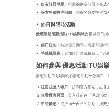
好友註冊獎勵
：推薦的朋友註冊並完成
好友累積投注回饋
：推薦的好友投注越
7. 節日與限時活動
優惠活動優惠活動 TU娛樂城
會根據節日與
節日紅包
：特定節日期間，玩家可獲得
特殊挑戰賽
：參加限定遊戲挑戰，可贏
如何參與 優惠活動 TU娛
優惠活動 TU娛樂城的優惠活動十分簡單
註冊並登入帳戶
：訪問官方網站，註冊
查看優惠頁面
：登入後前往「優惠活動
申請優惠
：選擇適合自己的活動，按照