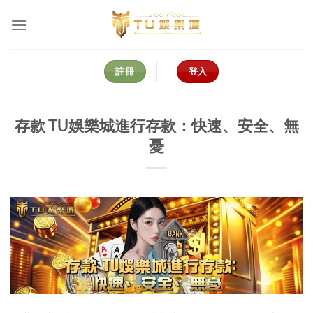
Skip
to
content
註冊
登入
存款 TU娛樂城進行存款：快速、安全、無
憂