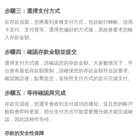
步驟三：選擇支付方式
在存款頁面，您將看到多種支付方式，包括銀行轉帳、信用
卡支付、支付寶等。選擇您偏好的方式後，系統會要求您輸
入存款金額。
步驟四：確認存款金額並提交
選擇支付方式後，請確認您的存款金額。大多數情況下，平
台會有最低存款額限制，請確保您的存款金額符合該要求。
確認無誤後，點擊提交，並按照支付方式的提示完成支付。
步驟五：等待確認與完成
存款完成後，您通常會收到支付成功的通知，並且您的帳戶
餘額會即時更新。部分支付方式可能需要幾分鐘才能完成確
認，因此請稍作等待。
存款的安全性保障