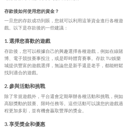
存款後如何使用您的資金？
一旦您的存款成功到賬，您就可以利用這筆資金進行各種遊
戲。以下是存款後的一些建議：
1. 選擇您喜歡的遊戲
存款後，您可以根據自己的興趣選擇各種遊戲，例如在線賭
博、電子競技賽事投注，或是即時體育賽事。存款 TU娛樂
城提供豐富的遊戲選擇，無論您是新手還是老手，都能輕鬆
找到適合的遊戲。
2. 參與活動和挑戰
除了常規遊戲外，平台還會定期舉辦各種活動和挑戰，例如
高額獎勳的競賽、限時任務等。這些活動可以讓您的遊戲過
程更加多彩，並有機會贏取豐厚的獎金。
3. 享受獎金和優惠