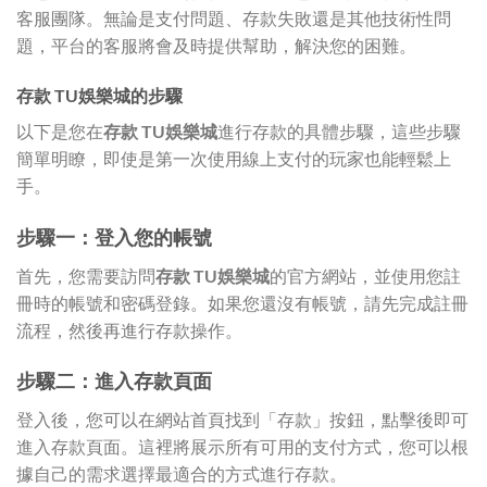
客服團隊。無論是支付問題、存款失敗還是其他技術性問
題，平台的客服將會及時提供幫助，解決您的困難。
存款 TU娛樂城的步驟
以下是您在
存款 TU娛樂城
進行存款的具體步驟，這些步驟
簡單明瞭，即使是第一次使用線上支付的玩家也能輕鬆上
手。
步驟一：登入您的帳號
首先，您需要訪問
存款 TU娛樂城
的官方網站，並使用您註
冊時的帳號和密碼登錄。如果您還沒有帳號，請先完成註冊
流程，然後再進行存款操作。
步驟二：進入存款頁面
登入後，您可以在網站首頁找到「存款」按鈕，點擊後即可
進入存款頁面。這裡將展示所有可用的支付方式，您可以根
據自己的需求選擇最適合的方式進行存款。