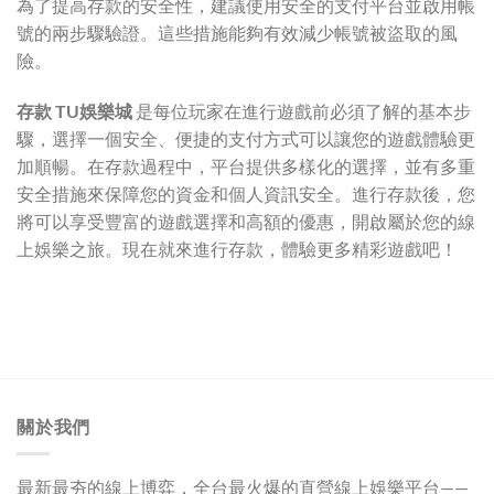
為了提高存款的安全性，建議使用安全的支付平台並啟用帳
號的兩步驟驗證。這些措施能夠有效減少帳號被盜取的風
險。
存款 TU娛樂城
是每位玩家在進行遊戲前必須了解的基本步
驟，選擇一個安全、便捷的支付方式可以讓您的遊戲體驗更
加順暢。在存款過程中，平台提供多樣化的選擇，並有多重
安全措施來保障您的資金和個人資訊安全。進行存款後，您
將可以享受豐富的遊戲選擇和高額的優惠，開啟屬於您的線
上娛樂之旅。現在就來進行存款，體驗更多精彩遊戲吧！
關於我們
最新最夯的線上博弈，全台最火爆的直營線上娛樂平台——