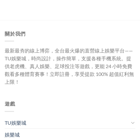
關於我們
最新最夯的線上博弈，全台最火爆的直營線上娛樂平台——
TU
娛樂城
，時尚設計，操作簡單，支援各種手機系統。提
供老虎機、真人娛樂、足球投注等遊戲，更能 24 小時免費
觀看多種體育賽事！立即註冊，享受提款 100% 超值紅利無
上限！
遊戲
TU娛樂城
娛樂城