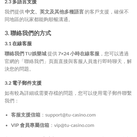
2.3 多語言支援
我們提供
中文、英文及其他多種語言
的客戶支援，確保不
同地區的玩家都能夠順暢溝通。
3. 聯絡我們的方式
3.1 在線客服
聯絡我們 TU娛樂城
提供
7×24 小時在線客服
，您可以透過
官網的「聯絡我們」頁面直接與客服人員進行即時聊天，解
決您的問題。
3.2 電子郵件支援
如有較為詳細或需要存檔的問題，您可以使用電子郵件聯繫
我們：
客服支援信箱
：
support@tu-casino.com
VIP 會員專屬信箱
：
vip@tu-casino.com