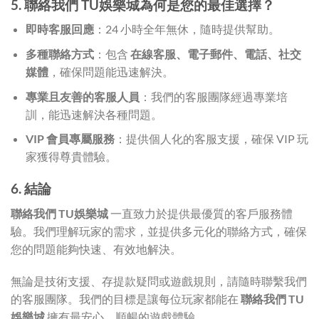
5. 聯絡我們 TU娛樂城為何是您的最佳選擇？
即時客服回應
：24 小時全年無休，隨時提供幫助。
多種聯絡方式
：包含
在線客服、電子郵件、電話、社交
媒體
，確保問題能迅速解決。
專業且友善的客服人員
：我們的客服團隊經過專業培
訓，能迅速解決各種問題。
VIP 會員專屬服務
：提供個人化的客服支援，確保 VIP 玩
家獲得尊貴體驗。
6. 結論
聯絡我們 TU娛樂城
一直致力於提供最優質的客戶服務體
驗。我們理解玩家的需求，並提供多元化的聯絡方式，確保
您的問題能夠快速、有效地解決。
無論是技術支援、存提款疑問或遊戲規則，請隨時聯繫我們
的客服團隊。我們的目標是讓每位玩家都能在
聯絡我們 TU
娛樂城
擁有最安心、順暢的遊戲體驗。