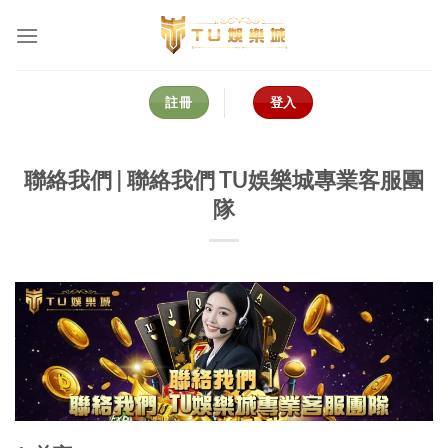
Skip
to
content
註冊
登入
聯絡我們 | 聯絡我們 TU娛樂城專業客服團
隊