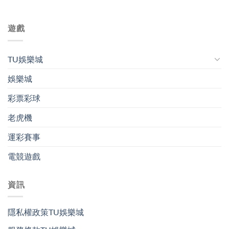
遊戲
TU娛樂城
娛樂城
彩票彩球
老虎機
運彩賽事
電競遊戲
資訊
隱私權政策TU娛樂城