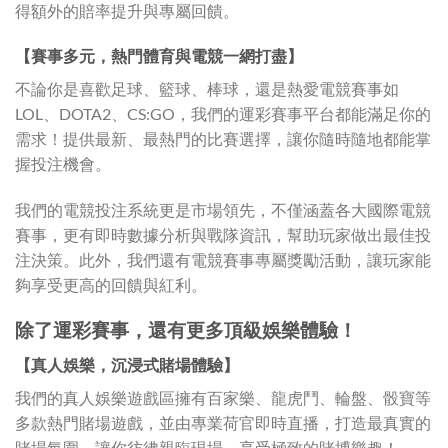
得額外的賠率提升與專屬回饋。
【賽事多元，熱門體育與電競一網打盡】
不論你是喜歡足球、籃球、棒球，還是熱愛電競賽事如
LOL、DOTA2、CS:GO，我們的運彩賽事平台都能滿足你的
需求！提供最新、最熱門的比賽選擇，讓你隨時隨地都能掌
握投注機會。
我們的電競投注系統更是市場領先，不僅涵蓋各大國際電競
賽事，更有即時數據分析與戰隊資訊，幫助玩家做出最佳投
注決策。此外，我們還有電競賽事專屬獎勵活動，讓玩家能
夠享受更高的回饋與紅利。
除了運彩賽事，還有更多頂級娛樂體驗！
【真人娛樂，沉浸式賭場體驗】
我們的真人娛樂遊戲區擁有百家樂、龍虎鬥、輪盤、骰寶等
多款熱門賭場遊戲，並由專業荷官即時直播，打造最真實的
賭場氛圍，讓你彷彿親臨現場，享受極致的賭博樂趣！