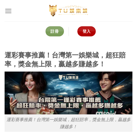
Skip
to
content
註冊
登入
運彩賽事推薦！台灣第一娛樂城，超狂賠
率，獎金無上限，贏越多賺越多！
運彩賽事推薦！台灣第一娛樂城，超狂賠率，獎金無上限，贏越多
賺越多！