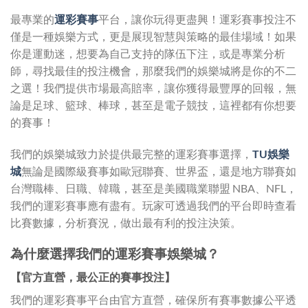
最專業的
運彩賽事
平台，讓你玩得更盡興！運彩賽事投注不
僅是一種娛樂方式，更是展現智慧與策略的最佳場域！如果
你是運動迷，想要為自己支持的隊伍下注，或是專業分析
師，尋找最佳的投注機會，那麼我們的娛樂城將是你的不二
之選！我們提供市場最高賠率，讓你獲得最豐厚的回報，無
論是足球、籃球、棒球，甚至是電子競技，這裡都有你想要
的賽事！
我們的娛樂城致力於提供最完整的運彩賽事選擇，
TU娛樂
城
無論是國際級賽事如歐冠聯賽、世界盃，還是地方聯賽如
台灣職棒、日職、韓職，甚至是美國職業聯盟 NBA、NFL，
我們的運彩賽事應有盡有。玩家可透過我們的平台即時查看
比賽數據，分析賽況，做出最有利的投注決策。
為什麼選擇我們的運彩賽事娛樂城？
【官方直營，最公正的賽事投注】
我們的運彩賽事平台由官方直營，確保所有賽事數據公平透