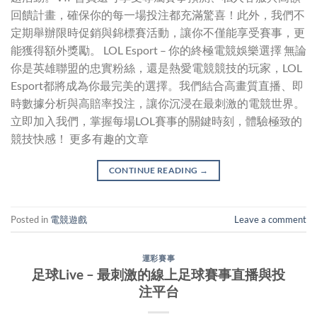
回饋計畫，確保你的每一場投注都充滿驚喜！此外，我們不
定期舉辦限時促銷與錦標賽活動，讓你不僅能享受賽事，更
能獲得額外獎勵。 LOL Esport – 你的終極電競娛樂選擇 無論
你是英雄聯盟的忠實粉絲，還是熱愛電競競技的玩家，LOL
Esport都將成為你最完美的選擇。我們結合高畫質直播、即
時數據分析與高賠率投注，讓你沉浸在最刺激的電競世界。
立即加入我們，掌握每場LOL賽事的關鍵時刻，體驗極致的
競技快感！ 更多有趣的文章
CONTINUE READING
→
Posted in
電競遊戲
Leave a comment
運彩賽事
足球Live – 最刺激的線上足球賽事直播與投
注平台