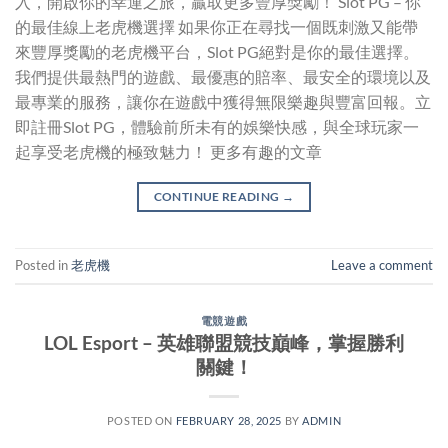
入，開啟你的幸運之旅，贏取更多豐厚獎勵！ Slot PG – 你
的最佳線上老虎機選擇 如果你正在尋找一個既刺激又能帶
來豐厚獎勵的老虎機平台，Slot PG絕對是你的最佳選擇。
我們提供最熱門的遊戲、最優惠的賠率、最安全的環境以及
最專業的服務，讓你在遊戲中獲得無限樂趣與豐富回報。立
即註冊Slot PG，體驗前所未有的娛樂快感，與全球玩家一
起享受老虎機的極致魅力！ 更多有趣的文章
CONTINUE READING
→
Posted in
老虎機
Leave a comment
電競遊戲
LOL Esport – 英雄聯盟競技巔峰，掌握勝利
關鍵！
POSTED ON
FEBRUARY 28, 2025
BY
ADMIN