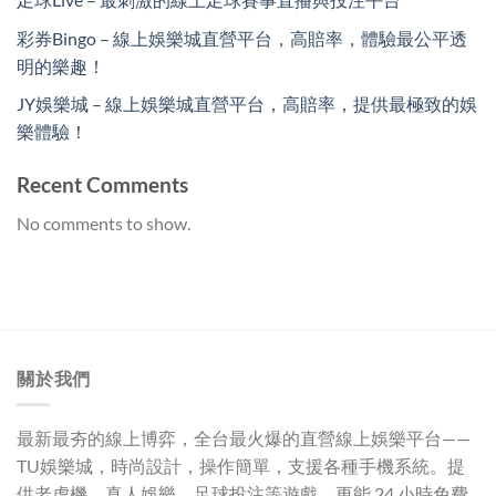
彩券Bingo – 線上娛樂城直營平台，高賠率，體驗最公平透
明的樂趣！
JY娛樂城 – 線上娛樂城直營平台，高賠率，提供最極致的娛
樂體驗！
Recent Comments
No comments to show.
關於我們
最新最夯的線上博弈，全台最火爆的直營線上娛樂平台——
TU
娛樂城
，時尚設計，操作簡單，支援各種手機系統。提
供老虎機、真人娛樂、足球投注等遊戲，更能 24 小時免費