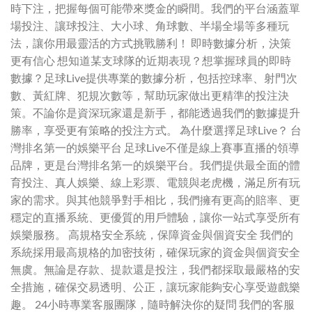
時下注，把握每個可能帶來獎金的瞬間。我們的平台涵蓋單
場投注、讓球投注、大小球、角球數、半場全場等多種玩
法，讓你用最靈活的方式挑戰勝利！ 即時數據分析，決策
更有信心 想知道某支球隊的近期表現？想掌握球員的即時
數據？足球Live提供專業的數據分析，包括控球率、射門次
數、黃紅牌、犯規次數等，幫助玩家做出更精準的投注決
策。不論你是資深玩家還是新手，都能透過我們的數據提升
勝率，享受更有策略的投注方式。 為什麼選擇足球Live？ 台
灣排名第一的娛樂平台 足球Live不僅是線上賽事直播的領導
品牌，更是台灣排名第一的娛樂平台。我們提供最全面的體
育投注、真人娛樂、線上彩票、電競與老虎機，滿足所有玩
家的需求。與其他競爭對手相比，我們擁有更高的賠率、更
穩定的直播系統、更優質的用戶體驗，讓你一站式享受所有
娛樂服務。 高規格安全系統，保障資金與個資安全 我們的
系統採用最高規格的加密技術，確保玩家的資金與個資安全
無虞。無論是存款、提款還是投注，我們都採取最嚴格的安
全措施，確保交易透明、公正，讓玩家能夠安心享受遊戲樂
趣。 24小時專業客服團隊，隨時解決你的疑問 我們的客服