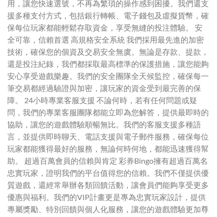
用，讓您快速選號，不再為繁瑣的操作感到困擾。我們還支
援多種支付方式，包括銀行轉帳、電子錢包及虛擬貨幣，確
保每位玩家都能輕鬆存取資金，享受無縫的投注體驗。 安
全可靠，信賴首選 高規格安全系統 我們採用最先進的加密
技術，確保您的個資及交易安全無虞。無論是存款、提款，
還是投注紀錄，我們都採取最高標準的保護措施，讓您能夠
安心享受遊戲樂趣。我們的安全團隊全天候監控，確保每一
筆交易都經過驗證與加密，讓玩家的資金受到最完善的保
障。 24小時專業客服支援 不論何時，若有任何問題或疑
問，我們的專業客服團隊都能立即為您解答，提供最即時的
協助，讓您的遊戲體驗順暢無比。我們的客服支援多種語
言，並提供即時聊天、電話支援與電子郵件服務，確保每位
玩家都能獲得最好的服務，無論何時何地，都能迅速獲得幫
助。 超過百萬會員的信賴與肯定 彩券Bingo擁有超過百萬名
忠實玩家，證明我們的平台值得您的信賴。我們不僅提供優
質遊戲，還經常舉辦各類回饋活動，讓會員們能夠享受更多
優惠與福利。我們的VIP計畫更是專為忠實玩家設計，提供
專屬獎勵、特別回饋與個人化服務，讓您的遊戲體驗更加尊