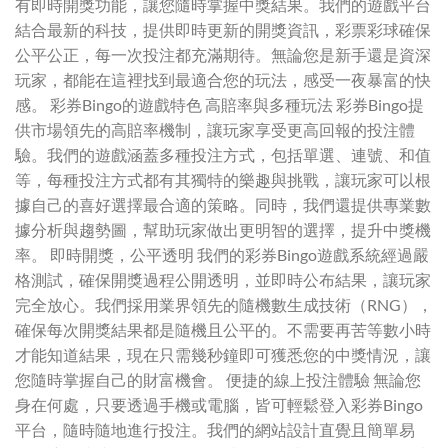
有即時開獎功能，讓您隨時掌握中獎結果。我們的遊戲平台
結合最新的科技，提供即時更新的開獎資訊，彩票彩球確保
公平公正，每一次投注都充滿期待。無論您是新手還是資深
玩家，都能在這裡找到最適合您的玩法，感受一夜暴富的快
感。 彩券Bingo的遊戲特色 高賠率與多種玩法 彩券Bingo提
供市場領先的高賠率機制，讓玩家享受更高回報的投注體
驗。我們的遊戲涵蓋多種投注方式，包括單選、連號、和值
等，每種投注方式都有其獨特的樂趣與挑戰，讓玩家可以根
據自己的喜好選擇最合適的策略。同時，我們還提供專業數
據分析與趨勢圖，幫助玩家做出更明智的選擇，提升中獎機
率。 即時開獎，公平透明 我們的彩券Bingo遊戲系統經過嚴
格測試，確保開獎過程公開透明，並即時公布結果，讓玩家
完全放心。我們採用業界領先的隨機數生成技術（RNG），
確保每次開獎結果都是隨機且公平的。不需要再苦等數小時
才能知道結果，現在只需幾秒鐘即可獲悉您的中獎情況，讓
您隨時掌握自己的財富機會。 便捷的線上投注體驗 無論您
身在何處，只要透過手機或電腦，皆可輕鬆登入彩券Bingo
平台，隨時隨地進行投注。我們的網站設計直覺且簡單易