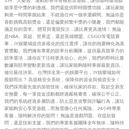
539、大樂透、運動彩券等各種彩票遊戲，讓你隨時隨地都
能享受中獎的刺激感。我們還提供即時開獎功能，讓玩家能
夠第一時間掌握結果，不錯過任何一個幸運瞬間。無論你是
喜歡挑戰高額獎金，還是偏愛頻繁中獎的小樂趣，我們都能
滿足你的需求。 體育與電競投注，讓比賽更具激情！ 無論
是NBA、英超、世界盃，還是英雄聯盟、CS:GO等電競賽
事，JY娛樂城提供多樣化的投注選擇，讓你的熱愛轉化為真
實獎勵。我們擁有專業的賠率分析團隊，提供最具競爭力的
賠率選項，讓你在下注時更具信心。此外，我們的即時比賽
數據與賠率變動更新迅速，讓玩家能夠隨時掌握最新資訊，
做出最佳決策。 台灣排名第一的娛樂平台，JY娛樂城如何
脫穎而出？ 高規格安全系統，保障你的資金與個資安全！
我們採用最先進的加密技術，確保玩家的存款、取款交易安
全無憂，每一筆資金流動都經過嚴格審查，確保公平公正。
我們的系統經過多層防護，防止惡意攻擊與詐騙行為，讓玩
家能夠安心享受遊戲，而無需擔心任何風險。 24小時專業
客服，隨時解決你的疑問！ 無論是遊戲問題、存提款疑
問，還是技術支援，我們的專業客服團隊全年無休，隨時待