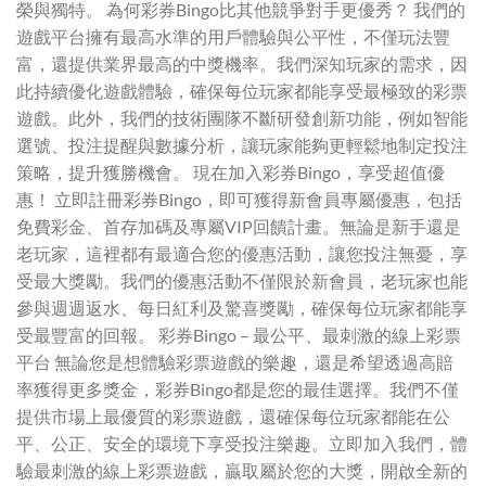
榮與獨特。 為何彩券Bingo比其他競爭對手更優秀？ 我們的
遊戲平台擁有最高水準的用戶體驗與公平性，不僅玩法豐
富，還提供業界最高的中獎機率。我們深知玩家的需求，因
此持續優化遊戲體驗，確保每位玩家都能享受最極致的彩票
遊戲。此外，我們的技術團隊不斷研發創新功能，例如智能
選號、投注提醒與數據分析，讓玩家能夠更輕鬆地制定投注
策略，提升獲勝機會。 現在加入彩券Bingo，享受超值優
惠！ 立即註冊彩券Bingo，即可獲得新會員專屬優惠，包括
免費彩金、首存加碼及專屬VIP回饋計畫。無論是新手還是
老玩家，這裡都有最適合您的優惠活動，讓您投注無憂，享
受最大獎勵。我們的優惠活動不僅限於新會員，老玩家也能
參與週週返水、每日紅利及驚喜獎勵，確保每位玩家都能享
受最豐富的回報。 彩券Bingo – 最公平、最刺激的線上彩票
平台 無論您是想體驗彩票遊戲的樂趣，還是希望透過高賠
率獲得更多獎金，彩券Bingo都是您的最佳選擇。我們不僅
提供市場上最優質的彩票遊戲，還確保每位玩家都能在公
平、公正、安全的環境下享受投注樂趣。立即加入我們，體
驗最刺激的線上彩票遊戲，贏取屬於您的大獎，開啟全新的