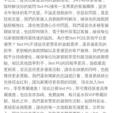
隨時解決你的疑問 Slot PG擁有一支專業的客服團隊，提供
全年無休的客戶支援。不論是遊戲操作、存提款問題，還是
技術支援，我們的客服人員都能即時解決，確保你的遊戲體
驗順暢無比，讓你無需擔心任何問題。我們還提供多種客服
聯絡管道，包括即時聊天、電子郵件與電話客服，確保每位
玩家都能獲得最快速的協助。 為什麼Slot PG比其他平台更
優秀？ Slot PG不僅提供更豐富的遊戲選擇，還具備更高的
賠率、更順暢的遊戲體驗以及更優質的客戶服務。我們的遊
戲平台持續優化，確保每位玩家都能享受到最頂級的娛樂體
驗。相比其他競爭對手，Slot PG的回報率更高，遊戲畫面
更精美，並且提供更多優惠活動，讓你在娛樂的同時，也能
獲得更多獎勵。我們還有獨家的忠誠度計畫，透過累積積分
兌換現金紅利，讓玩家獲得更長期的回饋。 現在加入Slot
PG，享受專屬優惠！ 現在註冊Slot PG，即可獲得新會員專
屬優惠，包括首存加碼、免費旋轉、每日返水與VIP專屬回
饋。除此之外，我們還有豐富的週期性活動，如限時彩金、
累積彩金挑戰賽，讓你的每一次遊戲都充滿驚喜。立即加